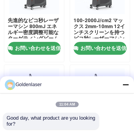
VRショー
先進的なピコ秒レーザ
100-2000J/cm2 マッ
ーマシン 800mJ エネ
クス 2mm-10mm 12イ
ルギー密度調整可能な
ンチスクリーンを持つ
私達について
ターゲティングビーム
ピコ秒レーザーマシン
お問い合わせを送信
お問い合わせを送信
工場旅行
品質管理
Goldenlaser
私達に連絡しなさい
11:04 AM
ニュース
Good day, what product are you looking 
for?
25kg マックス 2mm-
800mJ エネルギー ピ
引用を要求しなさい
10mm ピコ秒レーザー
コ秒レーザー レーザー