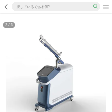
2
/
3