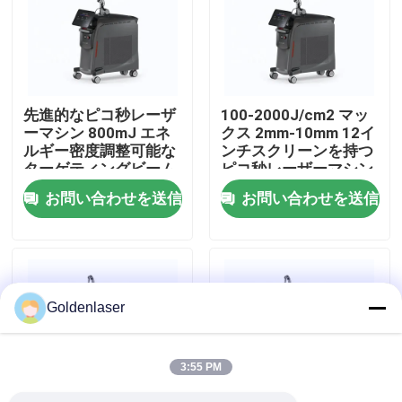
VRショー
私達について
先進的なピコ秒レーザ
100-2000J/cm2 マッ
ーマシン 800mJ エネ
クス 2mm-10mm 12イ
ルギー密度調整可能な
ンチスクリーンを持つ
工場旅行
ターゲティングビーム
ピコ秒レーザーマシン
お問い合わせを送信
お問い合わせを送信
品質管理
私達に連絡しなさい
Goldenlaser
ニュース
3:55 PM
引用を要求しなさい