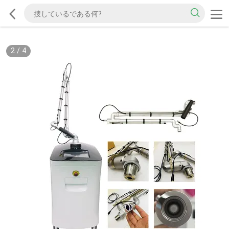
2
/
4