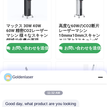
VRショー
マックス 30W 40W
高度な60WのCO2断片
私達について
60W 精密CO2レーザー
レーザーマシン
マシン 様々なスキャン
10mmx10mmスキャン
領域で皮膚の再現
エリアと7スキャング
工場旅行
ラフィック
お問い合わせを送信
お問い合わせを送信
品質管理
私達に連絡しなさい
Goldenlaser
ニュース
11:32 AM
Good day, what product are you looking 
引用を要求しなさい