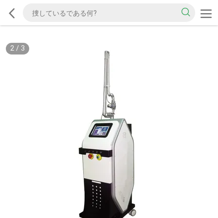
2
/
3