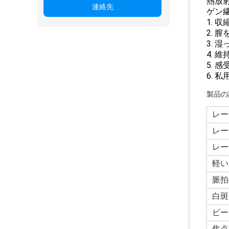
熱放
連絡先
ゲン
1. 
2. 
3. 
4. 
5. 
6. 
製品の
レー
レー
レー
軽い
脈拍
白斑
ビー
焦点