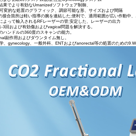
置結果でより有効なUmanizedソフトウェア制御、
4の可変的な処置のグラフィック、調節可能な形、サイズおよび間隔
7つの接合箇所は軽い指導の腕を連結した;便利で、適用範囲が広い作動中
国によって輸入されるRFレーザーの管;安定した、レーザーの出力
の1-3回および有効傷およびvagical問題を解決する。
かのハンドルの360度のスキャンの能力。
inimal副作用およびダウンタイム無し。
、gynecology、一般外科、ENTおよびanorectal等の処置のための9.W