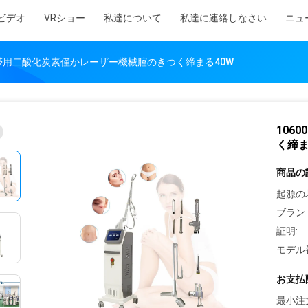
ビデオ
VRショー
私達について
私達に連絡しなさい
ニュ
m携帯用二酸化炭素僅かレーザー機械腟のきつく締まる40W
106
く締ま
商品の
起源の
ブラン
証明:
モデル
お支払
最小注