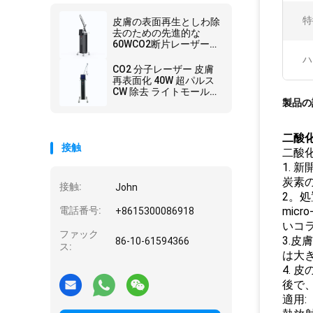
特
皮膚の表面再生としわ除
去のための先進的な
60WCO2断片レーザーシ
ステム
ハ
CO2 分子レーザー 皮膚
再表面化 40W 超パルス
CW 除去 ライトモール
アルミケース
製品の
二酸
接触
二酸
1.
炭素
接触:
John
2。
電話番号:
mic
+8615300086918
いコ
ファック
3.
86-10-61594366
ス:
は大
4.
後で
適用: