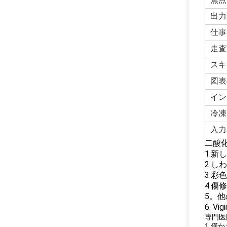
出力
仕事
走査
スキ
図表
イン
冷凍
入力
二酸
1.
2.
3.
4.
5。他の
6. 
専門医
1.僅