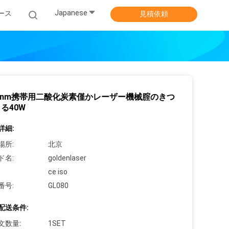
Japanese
ース
見積依頼
00nm携帯用二酸化炭素僅かレーザー機械腟のきつ
る40W
詳細:
場所:
北京
ド名:
goldenlaser
ce iso
番号:
GL080
配送条件:
文数量:
1SET