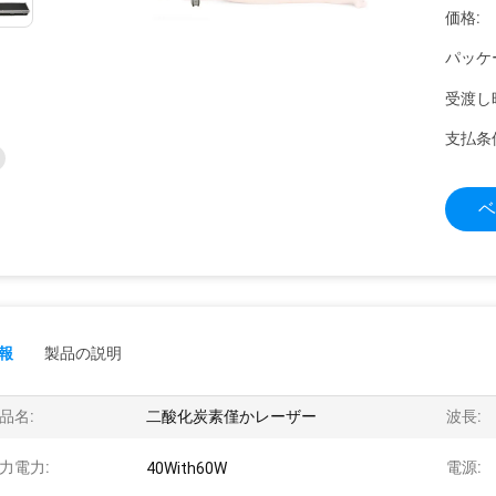
価格:
パッケ
受渡し
支払条
ベ
報
製品の説明
品名:
二酸化炭素僅かレーザー
波長:
力電力:
電源:
40With60W