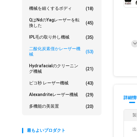
機械を細くするボディ
(18)
Qはndのyagレーザーを転
(45)
換した
IPL毛の取り外し機械
(35)
二酸化炭素僅かレーザー機
(53)
械
Hydrafacialのクリーニン
(21)
グ機械
ピコ秒 レーザー機械
(43)
Alexandriteレーザー機械
(29)
詳細情
多機能の美装置
(20)
製
出
最もよいプロダクト