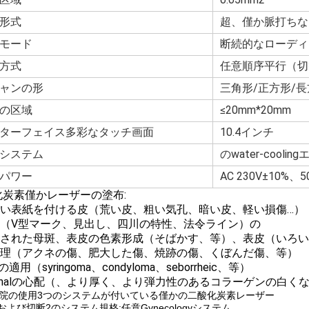
形式
超、僅か脈打ちな
モード
断続的なローディ
方式
任意順序平行（切
ャンの形
三角形/正方形/長
の区域
≤20mm*20mm
ターフェイス多彩なタッチ画面
10.4インチ
システム
のwater-coolin
パワー
AC 230V±10%、5
化炭素僅かレーザーの塗布:
新しい表紙を付ける皮（荒い皮、粗い気孔、暗い皮、軽い損傷…）
しわ（V型マーク、見出し、四川の特性、法令ライン）の
彩色された母斑、表皮の色素形成（そばかす、等）、表皮（いろ
傷修理（アクネの傷、肥大した傷、焼跡の傷、くぼんだ傷、等）
適用（syringoma、condyloma、seborrheic、等）
Viginalの心配（、より厚く、より弾力性のあるコラーゲンの
院の使用3つのシステムが付いている僅かの二酸化炭素レーザー
かおよび切断2のシステム規格;任意Gynecologyシステム