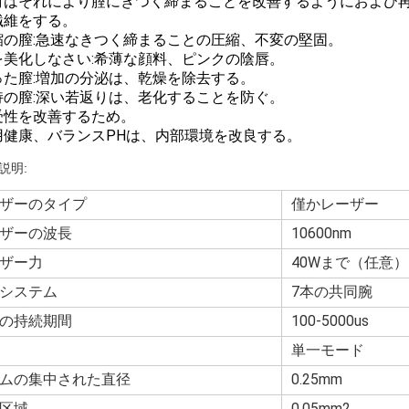
射はそれにより腟にきつく締まることを改善するようにおよび
繊維をする。
収縮の膣:急速なきつく締まることの圧縮、不変の堅固。
膣を美化しなさい:希薄な顔料、ピンクの陰唇。
湿った膣:増加の分泌は、乾燥を除去する。
維持の膣:深い若返りは、老化することを防ぐ。
感受性を改善するため。
私用健康、バランスPHは、内部環境を改良する。
説明:
ザーのタイプ
僅かレーザー
ザーの波長
10600nm
ザー力
40Wまで（任意）
システム
7本の共同腕
の持続期間
100-5000us
単一モード
ムの集中された直径
0.25mm
区域
0.05mm2