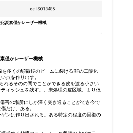
ce, ISO13485
酸化炭素僅かレーザー機械
,
炭素僅かレーザー機械
光線を多くの顕微鏡のビームに裂けるRFの二酸化
良い点を作り出す。
られるそのの間でことができる皮を渡る小さい
健康なティッシュを残す。、未処理の皮区域、より低
は傷害の場所にしか深く突き通ることができ今で
な傷だけ、ある。
ラーゲンは作り出される。ある特定の程度の回復の