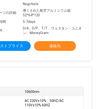
Negotiate
厚くされた航空アルミニウム箱
ージの詳細:
52*64*120
時間:
5-7days
D/A、D/P、T/T、ウェスタン・ユニオ
件:
ン、MoneyGram
ストプライス
連絡先
10600nm
AC 230V±10%、50HZ/AC
110V±10% 60HZ