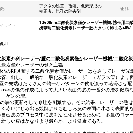
アクネの処置、改装、色素形成の
徴:
証明:
校正者、気孔の除去剤
10600nm二酸化炭素僅かレーザー機械
,
携帯用二
イライト:
携帯用二酸化炭素レーザー腟のきつく締まる40W
説明
化炭素外科レーザー/腟の二酸化炭素僅かレーザー機械/二酸化
化炭素僅かレーザーの働き主義:
 新開発のRF興奮する二酸化炭素僅かレーザーはを通してレーザ
の管、出し、一般的な二酸化炭素のレーザー（ガラス管）より
処置の先端はたくさんの均一なパターンの皮を渡って蒸発させ配
ro-laserの傷の作成によって大きい表面の皮の一番外の層を
ラーゲンの層。
皮膚の層の更新そして修理を刺激する。その結果、レーザーの熱
きく赤いにじみ出る焼跡よりもむしろ皮の表面に小さく表面的
 皮の自己皮のプロセス中に皮を活性化させるために、多量のコ
、新しい皮はかなりより滑らか、より健康である。