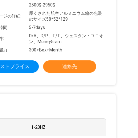
2500$-2950$
厚くされた航空アルミニウム箱の包装
ージの詳細:
のサイズ58*52*129
時間:
5-7days
D/A、D/P、T/T、ウェスタン・ユニオ
件:
ン、MoneyGram
能力:
300+Box+Month
ストプライス
連絡先
1-20HZ