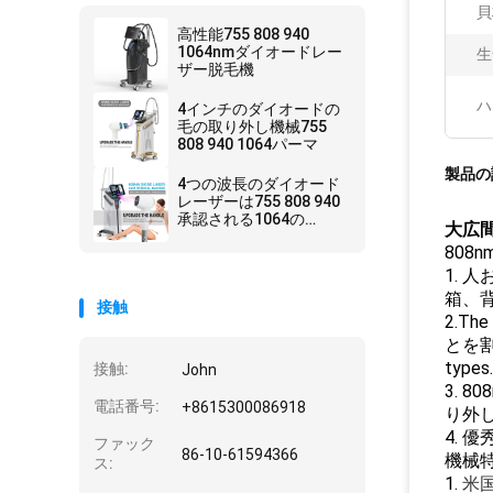
貝
高性能755 808 940
1064nmダイオードレー
生
ザー脱毛機
ハ
4インチのダイオードの
毛の取り外し機械755
808 940 1064パーマ
製品の
4つの波長のダイオード
レーザーは755 808 940
承認される1064の
大広間
Alexandrite 1600wのセ
808
リウムを機械で造る
1. 
箱、
接触
2.T
とを
typ
接触:
John
3. 
電話番号:
+8615300086918
り外
4.
ファック
86-10-61594366
機械特
ス:
1.
米