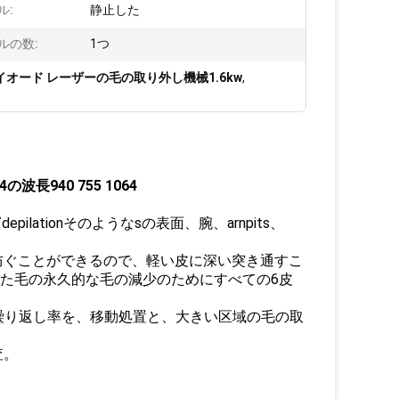
ル:
静止した
ルの数:
1つ
イオード レーザーの毛の取り外し機械1.6kw
,
940 755 1064
lationそのようなsの表面、腕、arnpits、
料を防ぐことができるので、軽い皮に深い突き通すこ
された毛の永久的な毛の減少のためにすべての6皮
の速い繰り返し率を、移動処置と、大きい区域の毛の取
査。