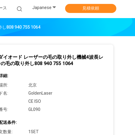
Japanese
ース
見積依頼
940 755 1064
Zダイオード レーザーの毛の取り外し機械4波長レ
毛の取り外し808 940 755 1064
詳細:
場所:
北京
ド名:
GoldenLaser
CE ISO
番号:
GL090
配送条件:
文数量:
1SET