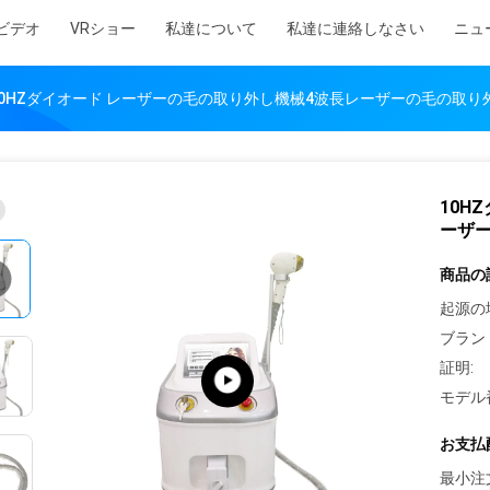
ビデオ
VRショー
私達について
私達に連絡しなさい
ニュ
10HZダイオード レーザーの毛の取り外し機械4波長レーザーの毛の取り外し808 
10H
ーザーの
商品の
起源の
ブラン
証明:
モデル
お支払
最小注