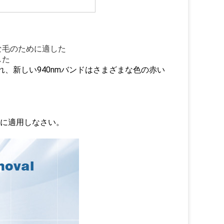
。
な毛のために適した
した
れ、新しい940nmバンドはさまざまな色の赤い
毛に適用しなさい。