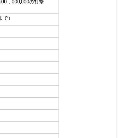
00，000,000の打撃
2まで）