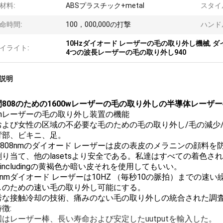
材料:
ABSプラスチック+metal
スタイ
命時間:
100，000,000の打撃
ハンド
10Hzダイオード レーザーの毛の取り外し機械
,
ダ
イライト:
4つの波長レーザーの毛の取り外し940
説明
808のための1600wレーザーの毛の取り外しの半導体レーザー4の波長
nmレーザーの毛の取り外し装置の機能
人および女性の区域の不必要な毛のための毛の取り外し/毛の減少/depi
背部、ビキニ、足。
he 808nmのダイオード レーザーは皮の表皮のメラニンの顔
割り当て、他のlasetsより安全である。私達はすべての着色
es.includingの黄褐色か暗い皮それを使用してもいい。
808nmダイオード レーザーは10HZ （毎秒10の脈拍）まで
しのための速い毛の取り外し可能にする。
 優秀な接触冷却の技術、痛みのない毛の取り外しの統合された調
徴:
国はレーザー棒、長い寿命および安定したuutputを輸入した。