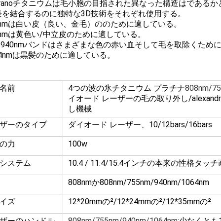
opranoチタニウムは毛小胞の目指された異なった構造はであ
長を結合するのに独特な3D技術をそれぞれ使用する。
55nmは白い皮（良い、金毛）ののために適している。
08nmは黄色い/中立皮のために適している。
ew 940nmバンドはさまざまな色の赤い血そして毛を取除くた
064nmは黒髪のために適している。
名前
4つの波の氷チタニウム プラチナ
808nm/7
イオード レーザーの毛の取り外し/alexand
し機械
ザーのタイプ
ダイオード レーザー、10/12bars/16bars
の力
100w
システム
10.4 / 11.4/15.4インチの本来の性格タッ
808nmか808nm/755nm/940nm/1064nm
イズ
12*20mmの²/12*24mmの²/12*35mmの²
ザーのハンドル
808nm/755nm/940nm/1064nm
:少なくとも1