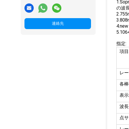
1.S
の波
2.7
3.8
連絡先
4.n
5.1
指定:
項目
レー
各棒
表示
波長
点サ
レー