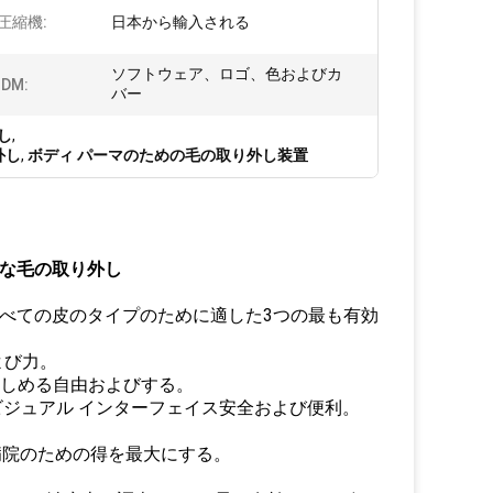
圧縮機:
日本から輸入される
ソフトウェア、ロゴ、色およびカ
DM:
バー
し
,
外し
,
ボディ パーマのための毛の取り外し装置
久的な毛の取り外し
ために、すべての皮のタイプのために適した3つの最も有効
よび力。
苦しめる自由およびする。
ビジュアル インターフェイス安全および便利。
病院のための得を最大にする。