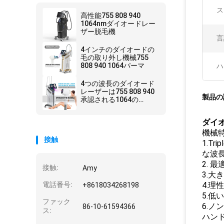
ス
高性能755 808 940
1064nmダイオードレー
ザー脱毛機
言
4インチのダイオードの
毛の取り外し機械755
808 940 1064パーマ
ハ
4つの波長のダイオード
レーザーは755 808 940
製品の
承認される1064の
Alexandrite 1600wのセ
リウムを機械で造る
ダイオ
機械特
接触
1.T
な波
2.
接触:
Amy
3.
電話番号:
4.
+8618034268198
5.低
ファック
6.
86-10-61594366
ス:
ハンド