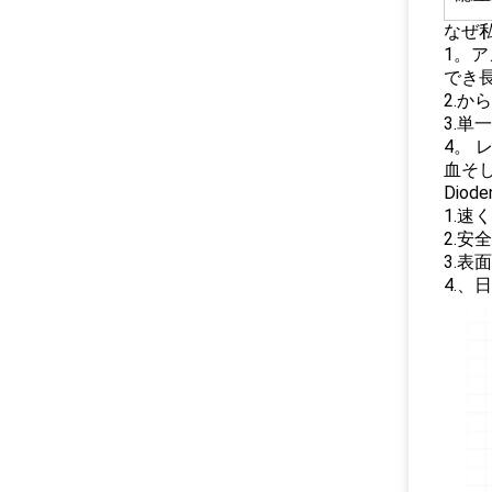
なぜ
1。ア
でき
2.か
3.単
4。
血そ
Dio
1.速
2.安
3.
4.