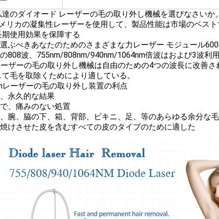
私達のダイオード レーザーの毛の取り外し機械を選びなさいか
メリカの凝集性レーザーを使用して、製品性能は市場のベストであ
長期使用効果を保障する
ら選ぶべきあなたのためのさまざまな力レーザー モジュール600W 800
一の808波、755nm/808nm/940nm/1064nm倍波はおよび
 レーザーの毛の取り外し機械は自由のための4つの波長に改善さ
して毛を取除くためにより適している。
denレーザーの毛の取り外し装置の利点
く、永久的な結果
全で、痛みのない処置
表面、腕、脇の下、箱、背部、ビキニ、足、等のあらゆる余分な
、日焼けさせた皮を含むすべての皮のタイプのために適した