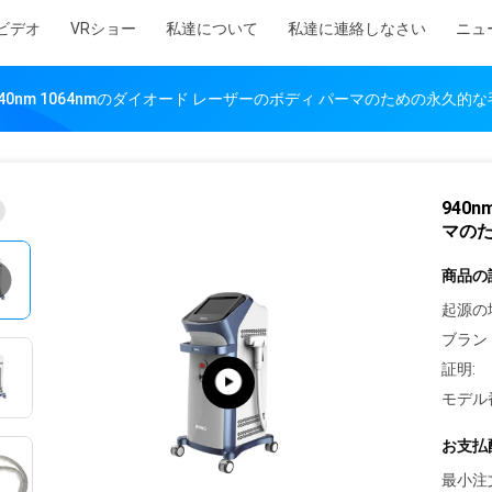
ビデオ
VRショー
私達について
私達に連絡しなさい
ニュ
940nm 1064nmのダイオード レーザーのボディ パーマのための永久的
940
マの
商品の
起源の
ブラン
証明:
モデル
お支払
最小注