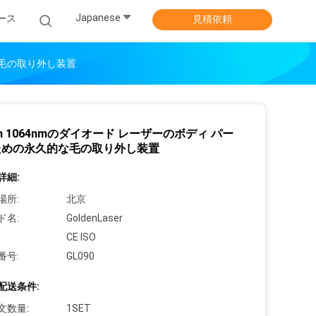
Japanese
ース
見積依頼
な毛の取り外し装置
nm 1064nmのダイオード レーザーのボディ パー
ための永久的な毛の取り外し装置
詳細:
場所:
北京
ド名:
GoldenLaser
CE ISO
番号:
GL090
配送条件:
文数量:
1SET