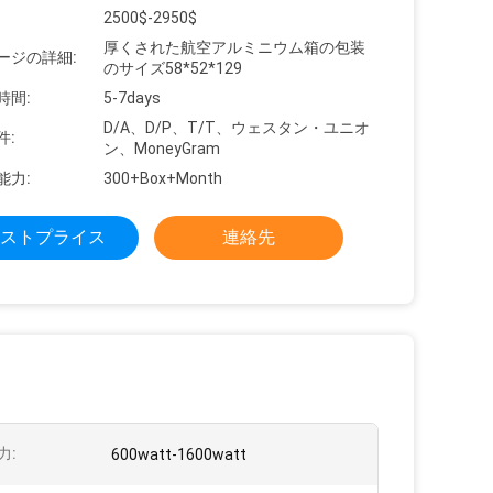
2500$-2950$
厚くされた航空アルミニウム箱の包装
ージの詳細:
のサイズ58*52*129
時間:
5-7days
D/A、D/P、T/T、ウェスタン・ユニオ
件:
ン、MoneyGram
能力:
300+Box+Month
ストプライス
連絡先
力:
600watt-1600watt