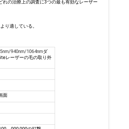
るかどれの治療上の調査に3つの最も有効なレーザー
めにより適している。
55nm/940nm/1064nm
ダ
riteレーザーの毛の取り外
チ画面
00，000,000の打撃