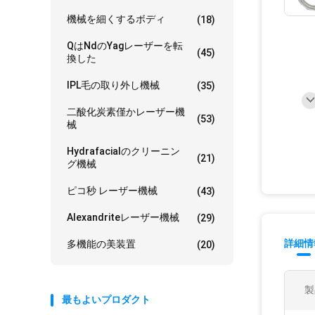
機械を細くするボディ
(18)
Qはndのyagレーザーを転
(45)
換した
IPL毛の取り外し機械
(35)
二酸化炭素僅かレーザー機
(53)
械
Hydrafacialのクリーニン
(21)
グ機械
ピコ秒 レーザー機械
(43)
Alexandriteレーザー機械
(29)
詳細情
多機能の美装置
(20)
製
最もよいプロダクト