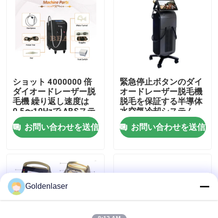
VRショー
私達について
ショット 4000000 倍
緊急停止ボタンのダイ
工場旅行
ダイオードレーザー脱
オードレーザー脱毛機
毛機 繰り返し速度は
脱毛を保証する半導体
0.5〜10Hzで ABSステ
水空気冷却システム
品質管理
ンレスステールハウジ
お問い合わせを送信
お問い合わせを送信
ング
私達に連絡しなさい
ニュース
Goldenlaser
引用を要求しなさい