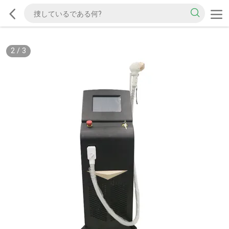
2
/
3