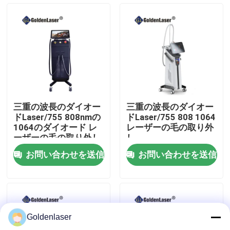
VRショー
私達について
工場旅行
三重の波長のダイオー
三重の波長のダイオー
ドLaser/755 808nmの
ドLaser/755 808 1064
品質管理
1064のダイオード レ
レーザーの毛の取り外
ーザーの毛の取り外し
し
機械
お問い合わせを送信
お問い合わせを送信
私達に連絡しなさい
ニュース
Goldenlaser
引用を要求しなさい