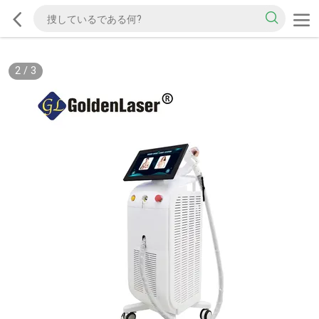
2
/
3